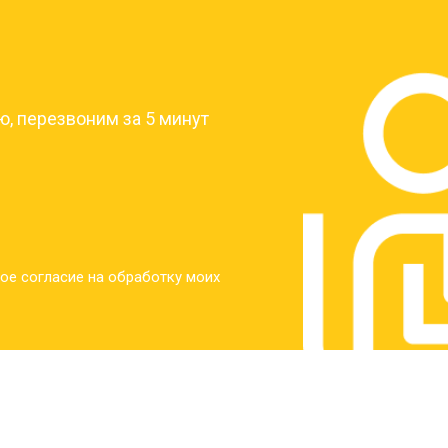
от 30 мин
о
?
от 30 мин
о
, перезвоним за 5 минут
от 30 мин
о
от 30 мин
о
ое согласие на обработку моих
от 20 мин
о
от 60 мин
о
от 10 мин
о