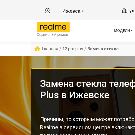
8
ул
Ижевск
▼
11
C55
C67
МОДЕЛИ
Сервисный ремонт
12 
С85
Главная
/
12 pro plus
/
Замена стекла
Замена стекла телеф
Plus в Ижевске
Причины, по которым может потребо
Realme в сервисном центре включают