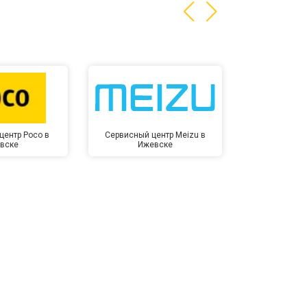
центр Poco в
Сервисный центр Meizu в
Сервисный ц
вске
Ижевске
Иже