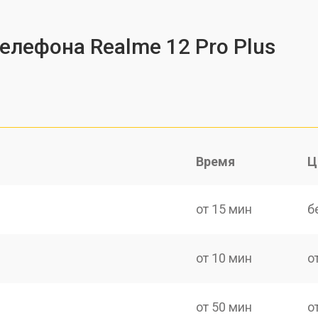
елефона Realme 12 Pro Plus
Время
Ц
от 15 мин
б
от 10 мин
о
от 50 мин
о