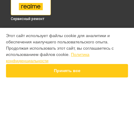
Сервисный ремонт
МОДЕЛИ
Этот сайт использует файлы cookie для аналитики и
обеспечения наилучшего пользовательского опыта.
9 pro
Продолжая использовать этот сайт, вы соглашаетесь с
GT 7 Pro
использованием файлов cookie.
Политика
GT 6T
конфиденциальности
15 Pro
15T
Принять все
14 Pro
14T
13 Plus
12 Pro Plus
11 Pro Plus
СТРАНИЦЫ
GT 7T
Гарантия
GT 8 Pro
Доставка
Note 50
Контакты
10 pro
Карта сайта
GT 2 Pro