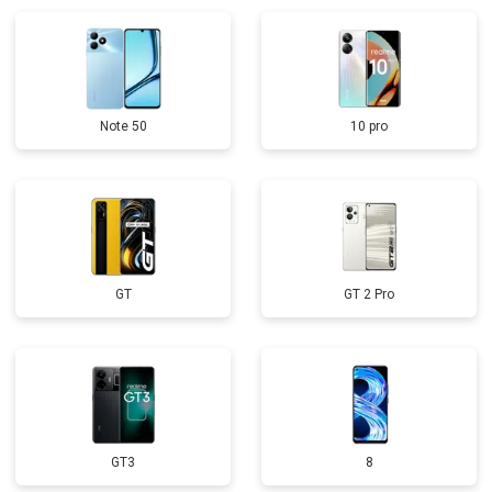
Note 50
10 pro
GT
GT 2 Pro
GT3
8