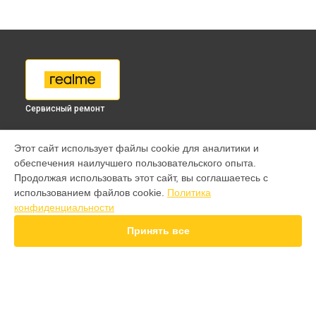
Сервисный ремонт
МОДЕЛИ
Этот сайт использует файлы cookie для аналитики и
обеспечения наилучшего пользовательского опыта.
9 pro
Продолжая использовать этот сайт, вы соглашаетесь с
GT 7 Pro
использованием файлов cookie.
Политика
GT 6T
конфиденциальности
15 Pro
15T
Принять все
14 Pro
14T
13 Plus
12 Pro Plus
11 Pro Plus
СТРАНИЦЫ
GT 7T