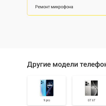
Ремонт микрофона
Замена шлейфа
Замена разъема питания
Ремонт камеры
Другие модели телефо
Замена материнской платы
Замена задней крышки
9 pro
GT 6T
Замена дисплея (экрана)