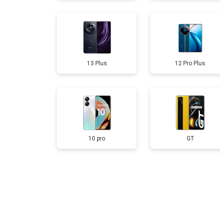
Замена аккумулятора
13 Plus
12 Pro Plus
Замена кнопки включения
Ремонт цепи питания
Ремонт динамика
10 pro
GT