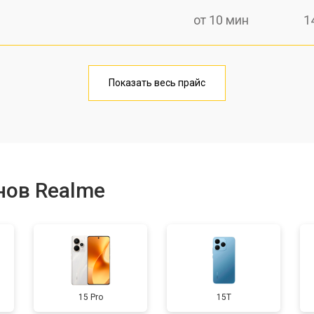
от 10 мин
1
от 40 мин
1
Показать весь прайс
от 20 мин
1
от 40 мин
1
нов Realme
от 30 мин
3
от 30 мин
1
15 Pro
15T
от 30 мин
2