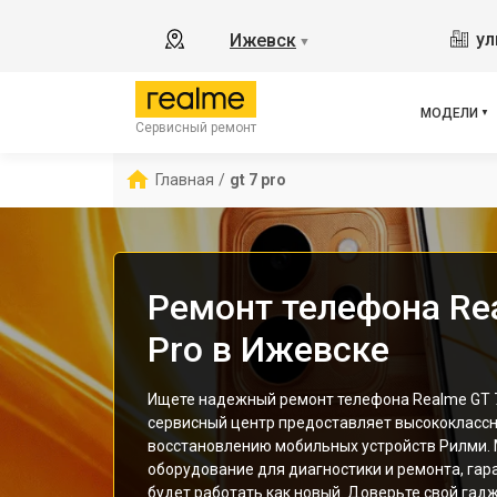
8
ул
Ижевск
▼
11
C55
C67
МОДЕЛИ
Сервисный ремонт
12 
С85
Главная
/
gt 7 pro
Ремонт телефона Re
Pro в Ижевске
Ищете надежный ремонт телефона Realme GT 7
сервисный центр предоставляет высококлассн
восстановлению мобильных устройств Рилми.
оборудование для диагностики и ремонта, гар
будет работать как новый. Доверьте свой гад