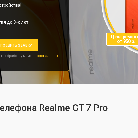
стройства!
ия до 3-х лет
Цена ремон
от 950 р.
править заявку
 на обработку моих
персональных
телефона Realme GT 7 Pro