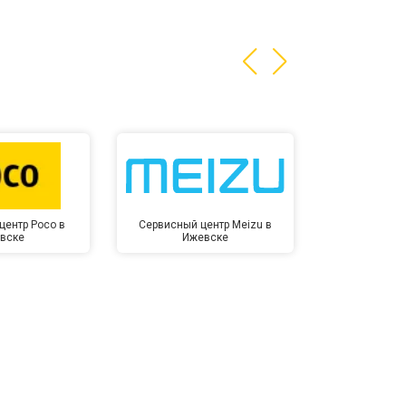
центр Poco в
Сервисный центр Meizu в
Сервисный ц
вске
Ижевске
Иже