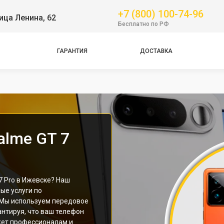
+7 (800) 100-74-96
ица Ленина, 62
Бесплатно по РФ
ГАРАНТИЯ
ДОСТАВКА
Pro
alme GT 7
 Pro в Ижевске? Наш
ые услуги по
 Мы используем передовое
антируя, что ваш телефон
жет профессионалам и