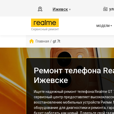
8
ул
Ижевск
▼
11
C55
C67
МОДЕЛИ
Сервисный ремонт
12 
С85
Главная
/
gt 7t
Ремонт телефона Re
Ижевске
Ищете надежный ремонт телефона Realme GT 
сервисный центр предоставляет высококлассн
восстановлению мобильных устройств Рилми.
оборудование для диагностики и ремонта, гар
будет работать как новый. Доверьте свой гад