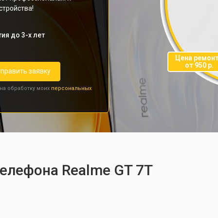
стройства!
ия до 3-х лет
Цена ремон
от 950 р.
править заявку
 на обработку моих
персональных
телефона Realme GT 7T