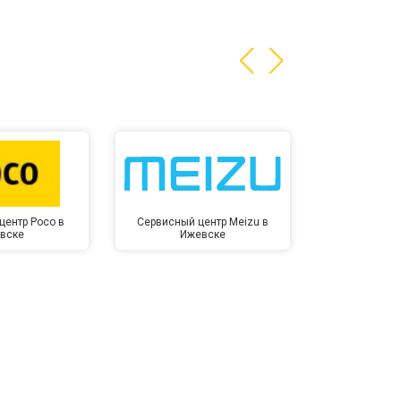
центр Poco в
Сервисный центр Meizu в
Сервисный ц
вске
Ижевске
Иже