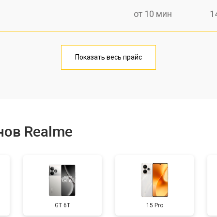
от 10 мин
1
от 40 мин
1
Показать весь прайс
от 20 мин
1
от 40 мин
1
нов Realme
от 30 мин
3
от 30 мин
1
GT 6T
15 Pro
от 30 мин
2