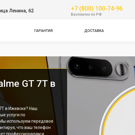
+7 (800) 100-74-96
ица Ленина, 62
Бесплатно по РФ
ГАРАНТИЯ
ДОСТАВКА
Pro
alme GT 7T в
7T в Ижевске? Наш
ые услуги по
 Мы используем передовое
антируя, что ваш телефон
жет профессионалам и